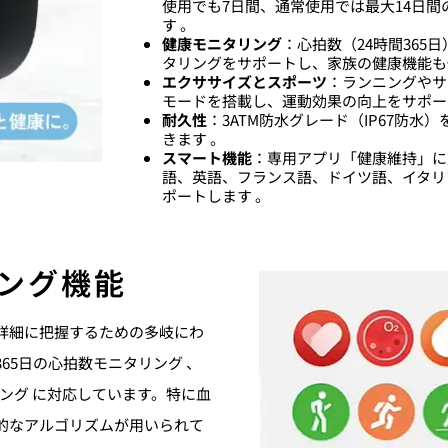
使用でも7日間、通常使用では最大14日
す 。
健康モニタリング
：心拍数（24時間365
タリングをサポートし、家族の健康機能も
エクササイズとスポーツ
：ランニングやサ
モードを搭載し、運動効果の向上をサポー
耐久性
：3ATM防水グレード（IP67防
きます 。
スマート機能
：専用アプリ「健康維持」に
語、英語、フランス語、ドイツ語、イタリ
ポートします 。
ング機能
詳細に把握するための多岐にわ
65日の心拍数モニタリング 、
リング に対応しています。特に血
的なアルゴリズムが用いられて